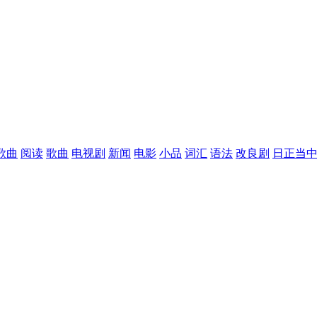
歌曲
阅读
歌曲
电视剧
新闻
电影
小品
词汇
语法
改良剧
日正当