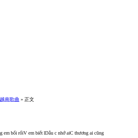
越南歌曲
» 正文
 bối rốiV em biết lDẫu c nhớ aiC thương ai cũng