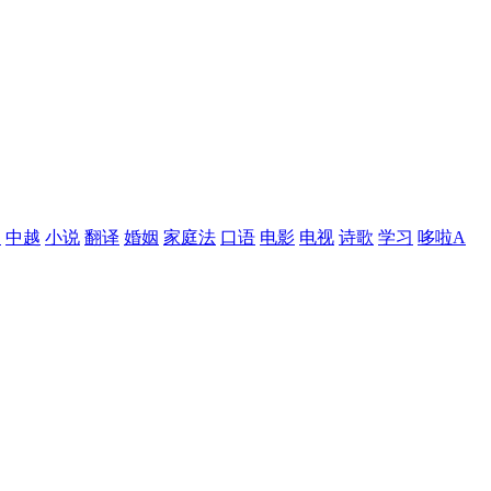
中
中越
小说
翻译
婚姻
家庭法
口语
电影
电视
诗歌
学习
哆啦A