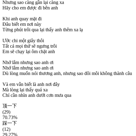
Nhưng sao càng gần lại càng xa
Hãy cho em được đi bên anh
Khi anh quay mặt đi
Đâu biết em nơi này
Từng phút trôi qua lại thấy anh thêm xa lạ
Ước chi một giây thôi
Tất cả mọi thứ sẽ ngưng trôi
Em sẽ chạy lại ôm chặt anh
Nhớ lắm nhưng sao anh ơi
Nhớ lắm nhưng sao anh ơi
Dù lòng muốn nói thương anh, nhưng sao đôi môi không thành câu
Và em vẫn biết là anh nơi đây
Mà lòng lại thấy quá xa
Chỉ cần nhìn anh dưới cơn mưa qua
顶一下
(29)
70.73%
踩一下
(12)
29.27%