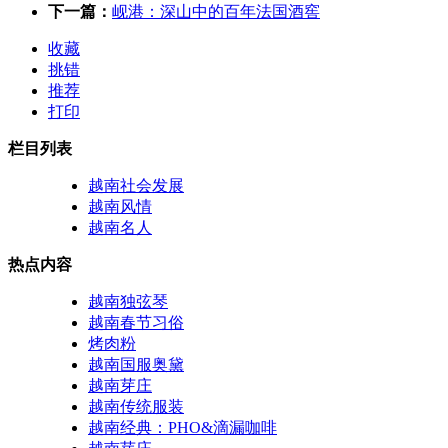
下一篇：
岘港：深山中的百年法国酒窖
收藏
挑错
推荐
打印
栏目列表
越南社会发展
越南风情
越南名人
热点内容
越南独弦琴
越南春节习俗
烤肉粉
越南国服奥黛
越南芽庄
越南传统服装
越南经典：PHO&滴漏咖啡