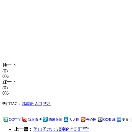
顶一下
(0)
0%
踩一下
(0)
0%
热门TAG：
越南语
入门
学习
QQ空间
新浪微博
腾讯微博
人人网
开心网
QQ收藏
更多
上一篇：
美山圣地：越南的“吴哥窟”