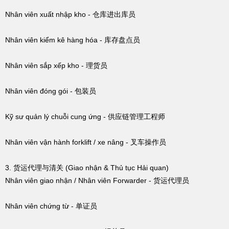
Nhân viên xuất nhập kho - 仓库进出库员
Nhân viên kiểm kê hàng hóa - 库存盘点员
Nhân viên sắp xếp kho - 理货员
Nhân viên đóng gói - 包装员
Kỹ sư quản lý chuỗi cung ứng - 供应链管理工程师
Nhân viên vận hành forklift / xe nâng - 叉车操作员
3. 货运代理与清关 (Giao nhận & Thủ tục Hải quan)
Nhân viên giao nhận / Nhân viên Forwarder - 货运代理员
Nhân viên chứng từ - 单证员