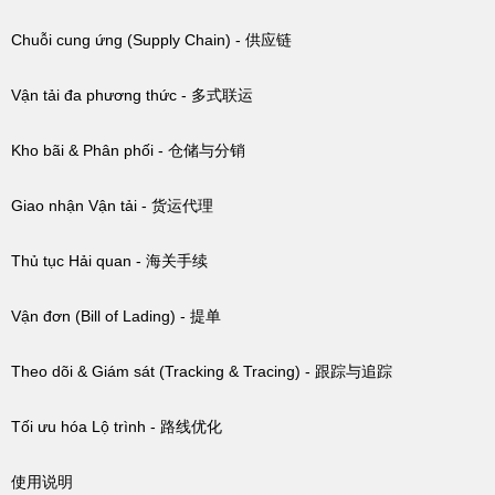
Chuỗi cung ứng (Supply Chain) - 供应链
Vận tải đa phương thức - 多式联运
Kho bãi & Phân phối - 仓储与分销
Giao nhận Vận tải - 货运代理
Thủ tục Hải quan - 海关手续
Vận đơn (Bill of Lading) - 提单
Theo dõi & Giám sát (Tracking & Tracing) - 跟踪与追踪
Tối ưu hóa Lộ trình - 路线优化
使用说明